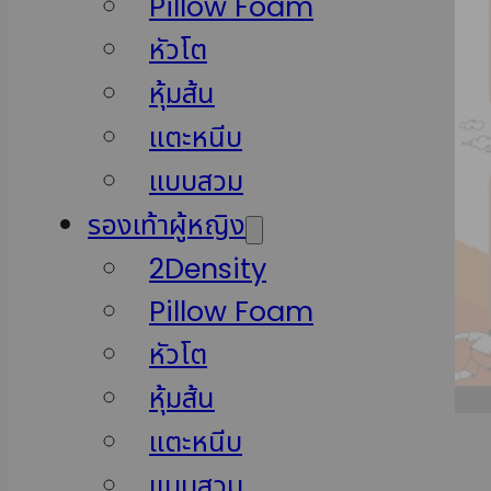
Pillow Foam
หัวโต
หุ้มส้น
แตะหนีบ
แบบสวม
รองเท้าผู้หญิง
2Density
Pillow Foam
หัวโต
หุ้มส้น
แตะหนีบ
แบบสวม