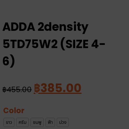
ADDA 2density
5TD75W2 (SIZE 4-
6)
Original
Current
฿
385.00
฿
455.00
price
price
was:
is:
Color
฿455.00.
฿385.00.
ขาว
ครีม
ชมพู
ฟ้า
ม่วง