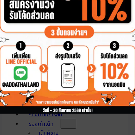
2Density
Pillow Foam
หัวโต
หุ้มส้น
แตะหนีบ
แบบสวม
รองเท้าผู้หญิง
2Density
Pillow Foam
หัวโต
หุ้มส้น
แตะหนีบ
แบบสวม
รองเท้านักเรียน
รองเท้าเด็ก
เด็กผู้ชาย