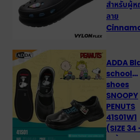
สำหรับผู้ห
ลาย
Cinnamo
ลิขสิทธิ์แท้ 
5PF01-W
(ไซส์ 4 -7
ADDA Bl
school
shoes
SNOOPY
PENUTS
41S01W1
(SIZE 34 
43)