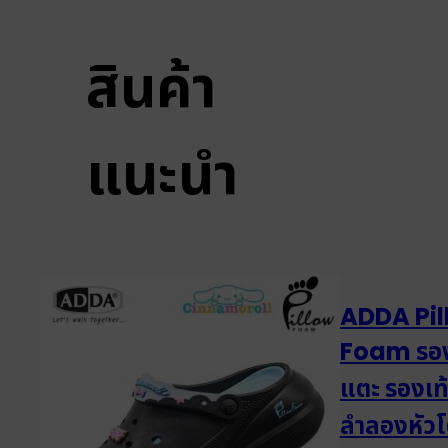
สินค้า
แนะนำ
ADDA Pil
Foam รอง
แตะ รองเท
ลำลองหัว