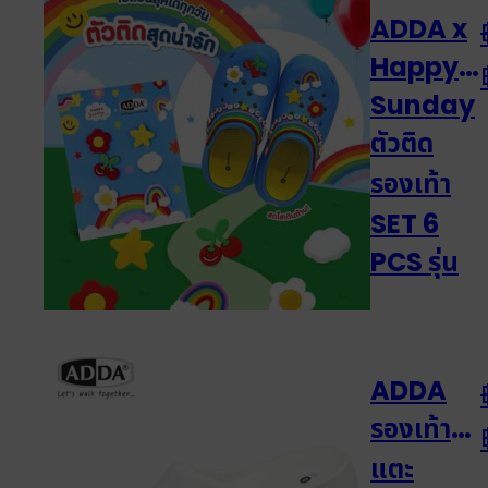
ADDA x
Happy
Sunday
ตัวติด
รองเท้า
SET 6
PCS รุ่น
JB017W1
ADDA
รองเท้า
แตะ