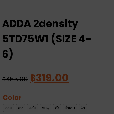
ADDA 2density
5TD75W1 (SIZE 4-
6)
Original
Current
฿
319.00
฿
455.00
price
price
was:
is:
Color
฿455.00.
฿319.00.
กรม
ขาว
ครีม
ชมพู
ดำ
น้ำเงิน
ฟ้า