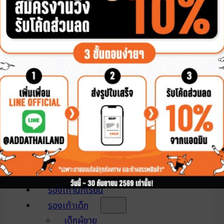
2Density
Pillow Foam
หัวโต
หุ้มส้น
แตะหนีบ
แบบสวม
รองเท้าผู้หญิง
2Density
Pillow Foam
หัวโต
หุ้มส้น
แตะหนีบ
แบบสวม
รองเท้านักเรียน
รองเท้าเด็ก
เด็กผู้ชาย