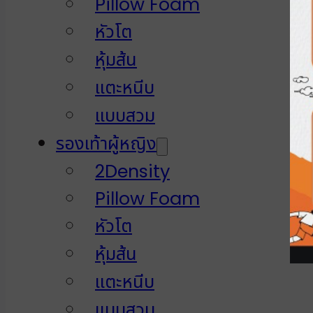
Pillow Foam
หัวโต
หุ้มส้น
แตะหนีบ
แบบสวม
รองเท้าผู้หญิง
2Density
Pillow Foam
หัวโต
หุ้มส้น
แตะหนีบ
แบบสวม