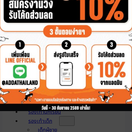
2Density
Pillow Foam
หัวโต
หุ้มส้น
แตะหนีบ
แบบสวม
รองเท้าผู้หญิง
2Density
Pillow Foam
หัวโต
หุ้มส้น
แตะหนีบ
แบบสวม
รองเท้านักเรียน
รองเท้าเด็ก
เด็กผู้ชาย