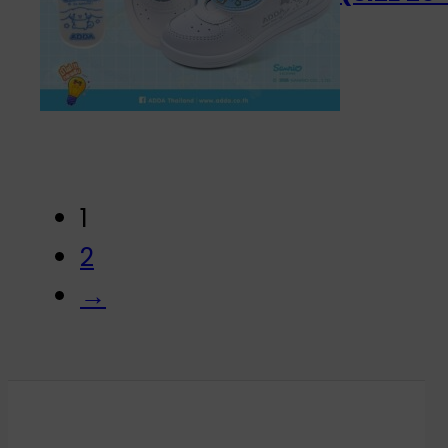
1
2
→