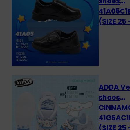
shoes
41A05C1
(SIZE 25 
ADDA Ve
shoes
CINNAM
41G6AC1
(SIZE 25 