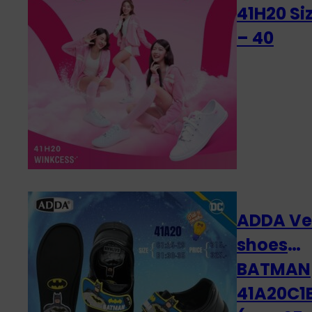
41H20 Siz
– 40
ADDA Ve
shoes
BATMAN
41A20C1